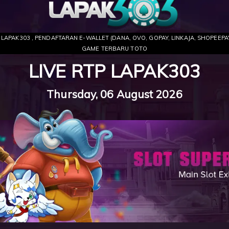
I LAPAK303 , PENDAFTARAN E-WALLET (DANA, OVO, GOPAY, LINKAJA, SHOPEEPAY
GAME TERBARU TOTO
LIVE RTP LAPAK303
Thursday, 06 August 2026