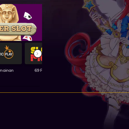
rmainan
69 Permainan
167 Permainan