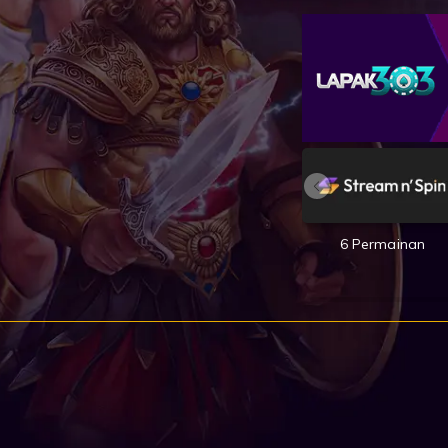
6 Permainan