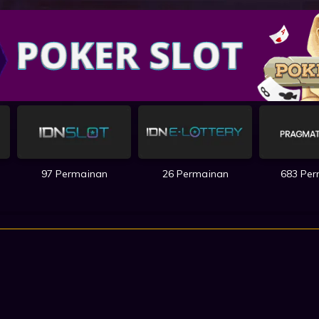
97 Permainan
26 Permainan
683 Pe