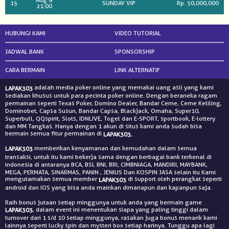
15
SUNDAY VIP
Rp. 50,000,000
21:00
© Copyright 2026 lapak303auto.net - All right reserved | 18+
HUBUNGI KAMI
VIDEO TUTORIAL
JADWAL BANK
SPONSORSHIP
CARA BERMAIN
LINK ALTERNATIF
adalah media poker online yang memakai uang asli yang kami
LAPAK303
sediakan khusus untuk para pecinta poker online. Dengan beraneka ragam
permainan seperti Texas Poker, Domino Dealer, Bandar Ceme, Ceme Keliling,
Dominobet, Capsa Susun, Bandar Capsa, Blackjack, Omaha, Super10,
Superbull, QQspirit, Slots, IDNLIVE, Togel dan E-SPORT, sportbook, E-lottery
dan MM Tangkas. Hanya dengan 1 akun di situs kami anda sudah bisa
bermain semua fitur permainan di
LAPAK303.
memberikan kenyamanan dan kemudahan dalam semua
LAPAK303
transaksi, untuk itu kami bekerja sama dengan berbagai bank terkenal di
indonesia di antaranya BCA, BSI, BNI, BRI, CIMBNIAGA, MANDIRI, MAYBANK,
MEGA, PERMATA, SINARMAS, PANIN , JENIUS Dan KOSPIN JASA selain itu Kami
mengutamakan semua member
di support oleh perangkat seperti
LAPAK303
android dan IOS yang bisa anda mainkan dimanapun dan kapanpun saja.
Raih bonus jutaan setiap minggunya untuk anda yang bermain game
, dalam event ini menentukan siapa yang paling tinggi dalam
LAPAK303
turnover dari 1 s/d 10 setiap minggunya, rasakan juga bonus menarik kami
lainnya seperti lucky spin dan mysteri box setiap harinya. Tunggu apa lagi